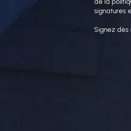
de la politi
Ensemble, n
signatures e
effort comp
Signez dès 