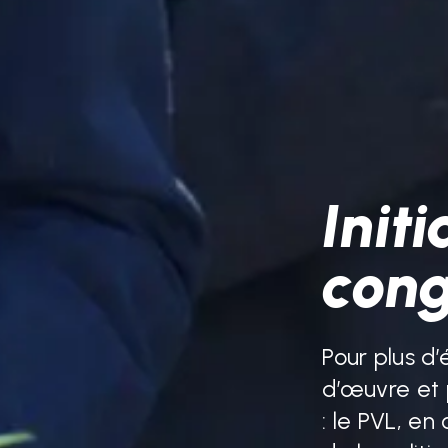
Init
Sout
cong
trav
Pour plus d’
d’œuvre et p
Grâce à vot
: le PVL, en
engager pour