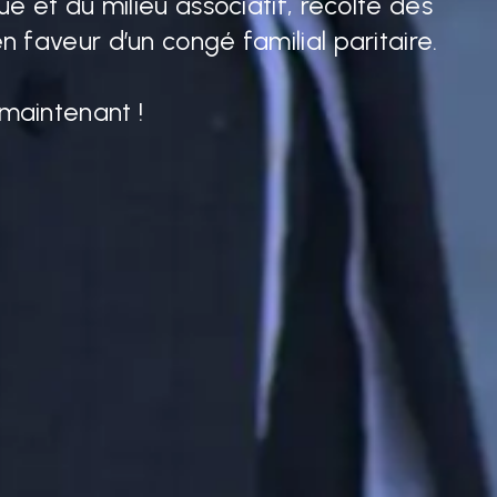
que et du milieu associatif, récolte des
ous façonnons l’avenir – chaque petit
n faveur d’un congé familial paritaire.
te.
maintenant !