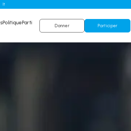
It
és
Politique
Parti
Donner
Participer