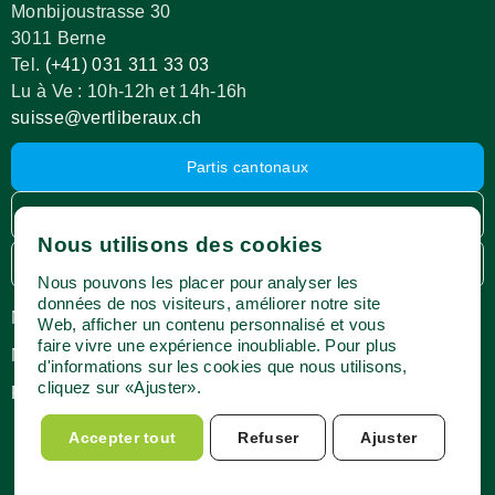
Monbijoustrasse 30
3011 Berne
Tel.
(+41) 031 311 33 03
Lu à Ve : 10h-12h et 14h-16h
suisse@vertliberaux.ch
Partis cantonaux
Espace membres
Nous utilisons des cookies
Webshop
Nous pouvons les placer pour analyser les
données de nos visiteurs, améliorer notre site
Médias
Impressum
Web, afficher un contenu personnalisé et vous
faire vivre une expérience inoubliable. Pour plus
Newsletter
Protection des données
d'informations sur les cookies que nous utilisons,
cliquez sur «Ajuster».
Postes vacants
Conditions d’utilisation
Accepter tout
Refuser
Ajuster