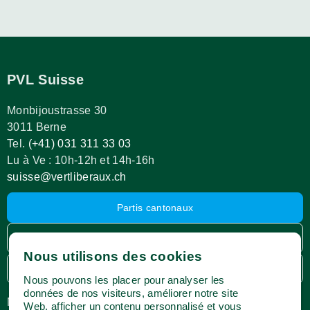
PVL Suisse
Monbijoustrasse 30
3011 Berne
Tel.
(+41) 031 311 33 03
Lu à Ve : 10h-12h et 14h-16h
suisse@vertliberaux.ch
Partis cantonaux
Espace membres
Nous utilisons des cookies
Webshop
Nous pouvons les placer pour analyser les
données de nos visiteurs, améliorer notre site
Médias
Impressum
Web, afficher un contenu personnalisé et vous