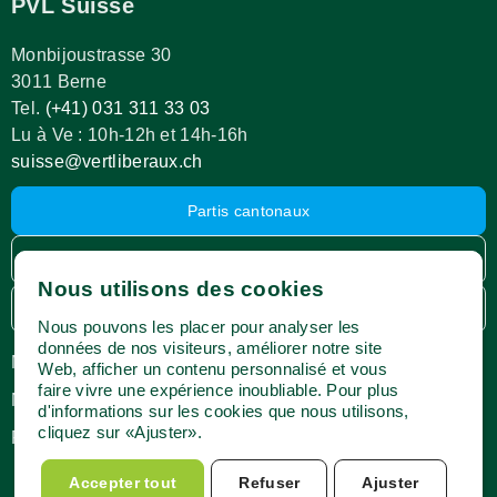
PVL Suisse
Monbijoustrasse 30
3011 Berne
Tel.
(+41) 031 311 33 03
Lu à Ve : 10h-12h et 14h-16h
suisse@vertliberaux.ch
Partis cantonaux
Espace membres
Nous utilisons des cookies
Webshop
Nous pouvons les placer pour analyser les
données de nos visiteurs, améliorer notre site
Médias
Impressum
Web, afficher un contenu personnalisé et vous
faire vivre une expérience inoubliable. Pour plus
Newsletter
Protection des données
d'informations sur les cookies que nous utilisons,
cliquez sur «Ajuster».
Postes vacants
Conditions d’utilisation
Accepter tout
Refuser
Ajuster