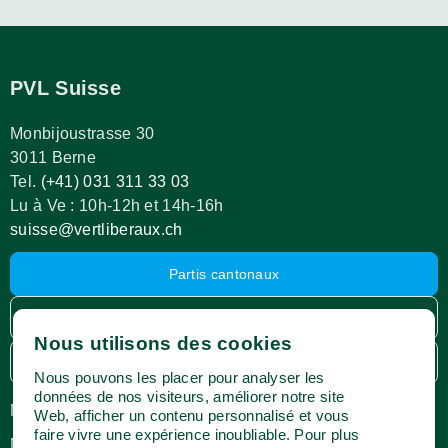
PVL Suisse
Monbijoustrasse 30
3011 Berne
Tel.
(+41) 031 311 33 03
Lu à Ve : 10h-12h et 14h-16h
suisse@vertliberaux.ch
Partis cantonaux
Espace membres
Nous utilisons des cookies
Webshop
Nous pouvons les placer pour analyser les
données de nos visiteurs, améliorer notre site
Médias
Impressum
Web, afficher un contenu personnalisé et vous
faire vivre une expérience inoubliable. Pour plus
Newsletter
Protection des données