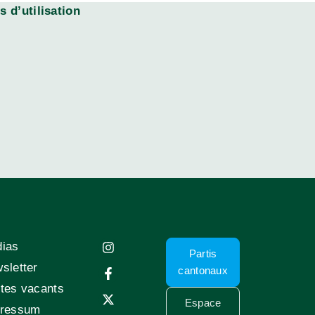
 d’utilisation
ias
Partis
sletter
cantonaux
tes vacants
Espace
ressum