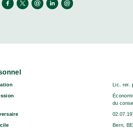
sonnel
ation
Lic. rer. 
ession
Économis
du conse
versaire
02.07.19
cile
Bern, B