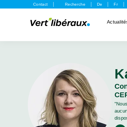
Contact
Recherche
De
Fr
Actualité
K
Con
CE
"Nous
aucun
dispo