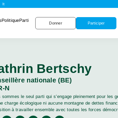
It
s
Politique
Parti
Donner
Participer
athrin Bertschy
seillère nationale (BE)
R-N
 sommes le seul parti qui s’engage pleinement pour les gé
e charge écologique ni aucune montagne de dettes financiè
sition à travailler ensemble avec toutes les forces démocr