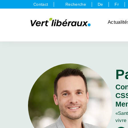
Contact
Recherche
De
Fr
Actualité
P
Con
CS
Mem
«Sant
vivre