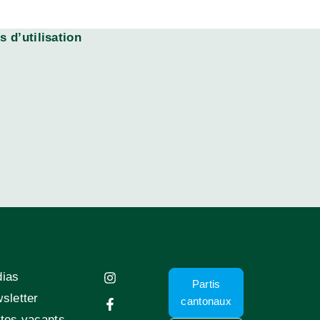
 d’utilisation
ias
Partis
sletter
cantonaux
tes vacants