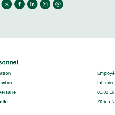
sonnel
ation
Employé 
ession
Infirmie
versaire
01.02.19
cile
Zürich-N