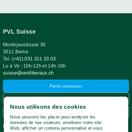
PVL Suisse
Monbijoustrasse 30
3011 Berne
Tel.
(+41) 031 311 33 03
Lu à Ve : 10h-12h et 14h-16h
suisse@vertliberaux.ch
Partis cantonaux
Espace membres
Nous utilisons des cookies
Webshop
Nous pouvons les placer pour analyser les
données de nos visiteurs, améliorer notre site
Médias
Impressum
Web, afficher un contenu personnalisé et vous