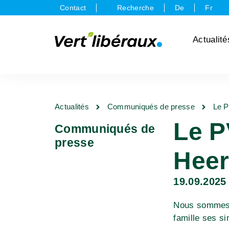
Contact
Recherche
De
Fr
Actualité
Actualités
Communiqués de presse
Le P
Le P
Communiqués de
presse
Hee
19.09.2025
Nous sommes p
famille ses s