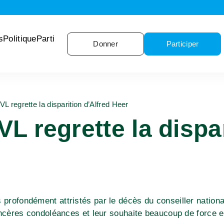
s
Politique
Parti
Donner
Participer
VL regrette la disparition d’Alfred Heer
VL regrette la dispa
r
rofondément attristés par le décès du conseiller nation
incères condoléances et leur souhaite beaucoup de force e