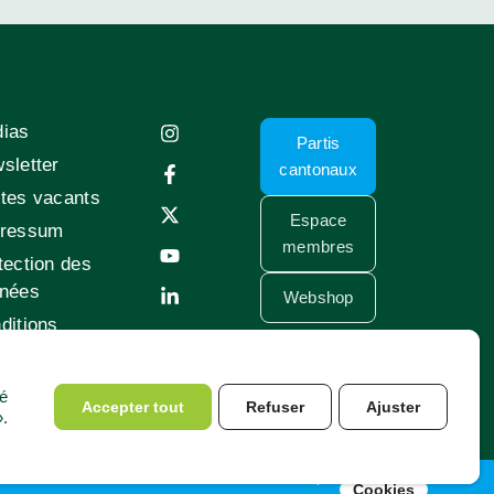
ias
Partis
sletter
cantonaux
tes vacants
Espace
ressum
membres
tection des
nées
Webshop
ditions
ilisation
sé
Accepter tout
Refuser
Ajuster
».
Site web réalisé par PR24
Cookies