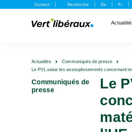
Contact
Recherche
De
Fr
Actualité
Actualités
Communiqués de presse
Le PVL salue les assouplissements concernant les 
Le P
Communiqués de
presse
conc
maté