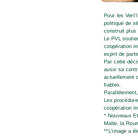
Pour les Vert’
politique de s
construit plus
Le PVL soutien
coopération in
esprit de parte
Par cette déci
aussi sa cont
actuellement d
fiables.
Parallèlement,
Les procédures
coopération in
* Nouveaux Etat
Malte, la Roum
**L’image a ét