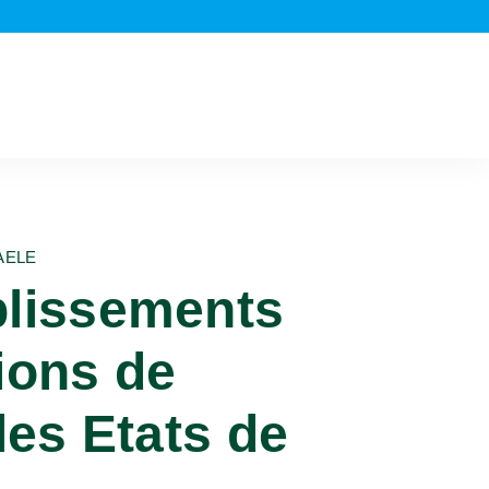
’AELE
plissements
ions de
les Etats de