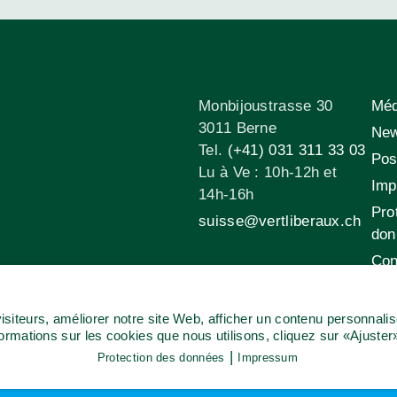
Monbijoustrasse 30
Méd
3011 Berne
New
Tel.
(+41) 031 311 33 03
Pos
Lu à Ve : 10h-12h et
Imp
14h-16h
Pro
suisse@vertliberaux.ch
don
Con
d’ut
siteurs, améliorer notre site Web, afficher un contenu personnali
formations sur les cookies que nous utilisons, cliquez sur «Ajuster
|
Protection des données
Impressum